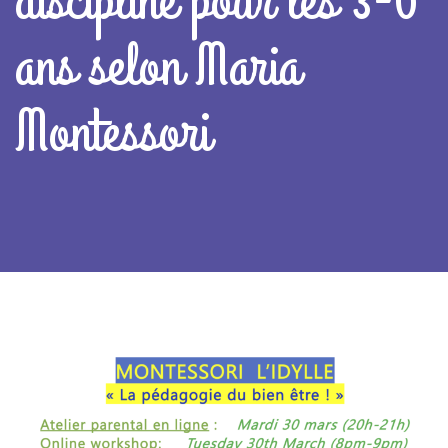
discipline pour les 3-6
ans selon Maria
Montessori