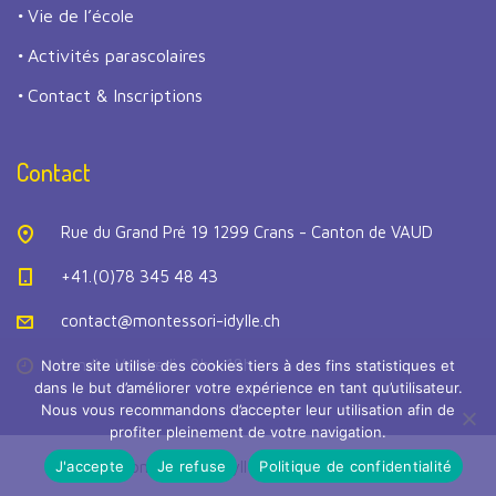
Vie de l’école
Activités parascolaires
Contact & Inscriptions
Contact
Rue du Grand Pré 19 1299 Crans - Canton de VAUD
+41.(0)78 345 48 43
contact@montessori-idylle.ch
Lundi - Vendredi : 8h - 18h
Notre site utilise des cookies tiers à des fins statistiques et
dans le but d’améliorer votre expérience en tant qu’utilisateur.
Nous vous recommandons d’accepter leur utilisation afin de
profiter pleinement de votre navigation.
J'accepte
Je refuse
Politique de confidentialité
© Ecole Montessori L’Idylle 2021 -
Mentions légales